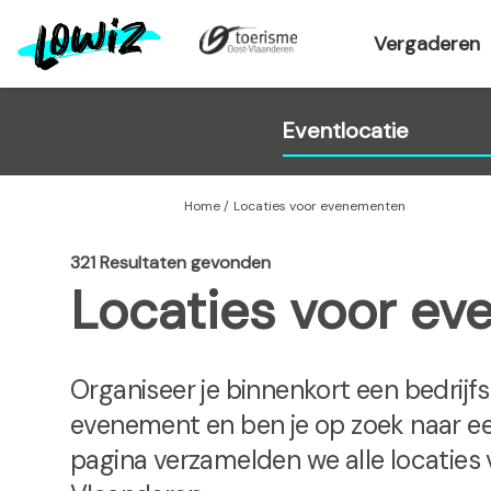
O
v
Vergaderen
e
r
s
l
a
a
Home
Locaties voor evenementen
n
e
321 Resultaten gevonden
n
Locaties voor e
n
a
a
r
Organiseer je binnenkort een bedrijf
d
evenement en ben je op zoek naar ee
e
pagina verzamelden we alle locaties
i
n