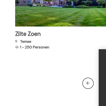
Zilte Zoen
Temse
1
-
250
Personen
E
1
e
r