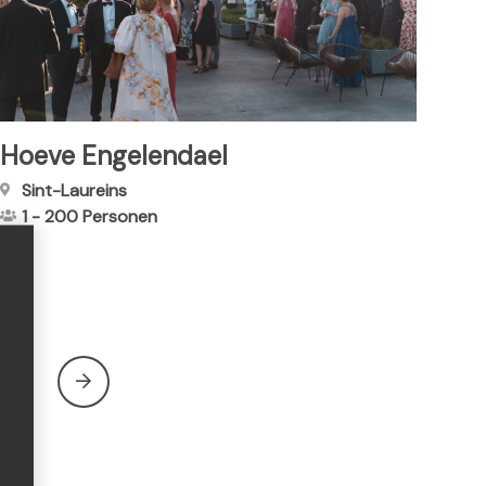
Hoeve Engelendael
Sint-Laureins
1
-
200
Personen
L
27
a
a