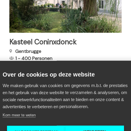
Kasteel Coninxdonck
Gentbrugge
1
-
400
Personen
Over de cookies op deze website
We maken gebruik van cookies om gegevens m.b.t. de prestaties
en het gebruik van deze website te verzamelen & analyseren, om
sociale netwerkfunctionaliteiten aan te bieden en onze content &
P
2
H
3
P
4
P
5
P
6
P
7
P
8
P
9
…
P
advertenties te verbeteren en personaliseren.
a
Kom meer te weten
a
u
a
a
a
a
a
a
g
i
g
i
g
g
g
g
g
g