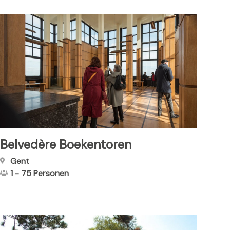
Belvedère Boekentoren
Gent
1
-
75
Personen