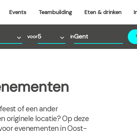
Events
Teambuilding
Eten & drinken
I
voor
in
venementen
sfeest of een ander
n originele locatie? Op deze
 voor evenementen in Oost-